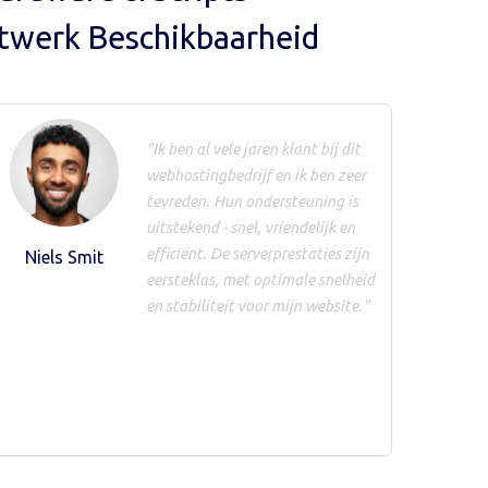
twerk Beschikbaarheid
"Ik ben al vele jaren klant bij dit
webhostingbedrijf en ik ben zeer
tevreden. Hun ondersteuning is
uitstekend - snel, vriendelijk en
efficiënt. De serverprestaties zijn
Niels Smit
eersteklas, met optimale snelheid
en stabiliteit voor mijn website."