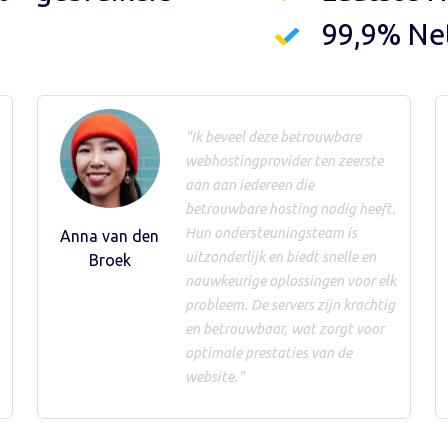
99,9% Ne
"Ik beveel deze betrouwbare
webhostingprovider ten zeerste
aan aan iedereen die
betrouwbare hosting nodig heeft.
Hun ondersteuningsteam is
Anna van den
uitzonderlijk en biedt snelle en
Broek
nauwkeurige oplossingen voor elk
probleem. De servers zijn krachtig
en betrouwbaar, wat zorgt voor
optimale prestaties van de
website."