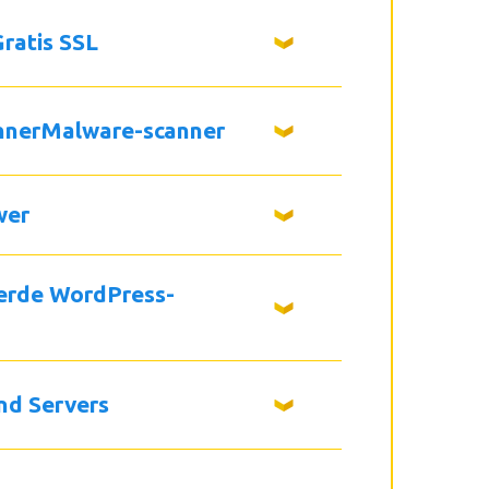
ratis SSL
nnerMalware-scanner
wer
erde WordPress-
nd Servers