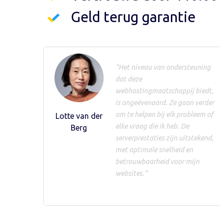
Geld terug garantie
"Het niveau van ondersteuning
dat deze
webhostingmaatschappij biedt,
is ongeëvenaard. Ze gaan verder
om te helpen bij elk probleem of
Lotte van der
elke vraag die ik heb. De
Berg
serverprestaties zijn uitstekend,
met optimale snelheid en
betrouwbaarheid voor mijn
websites."