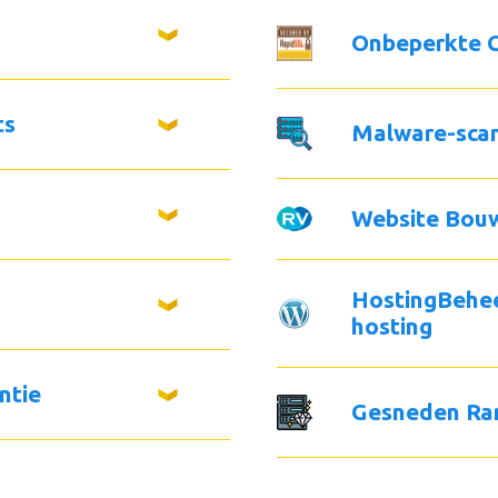
Onbeperkte G
ts
Malware-sca
Website Bou
HostingBehe
hosting
ntie
Gesneden Ra