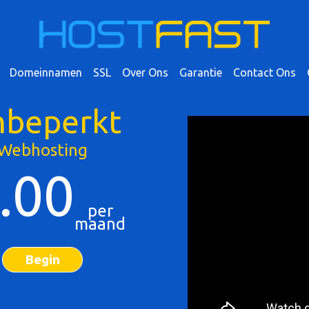
Domeinnamen
SSL
Over Ons
Garantie
Contact Ons
beperkt
Webhosting
.00
per
maand
Begin