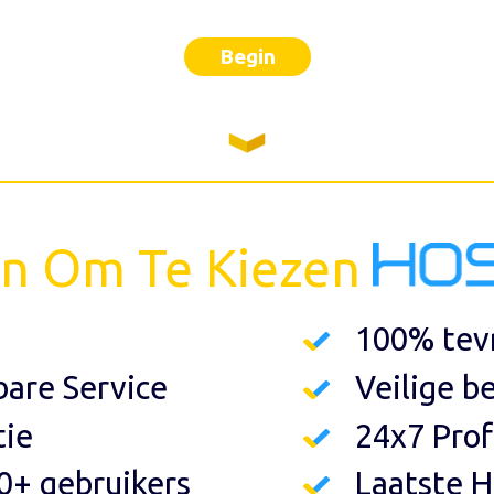
Begin
n Om Te Kiezen
100% tev
are Service
Veilige b
tie
24x7 Prof
0+ gebruikers
Laatste H