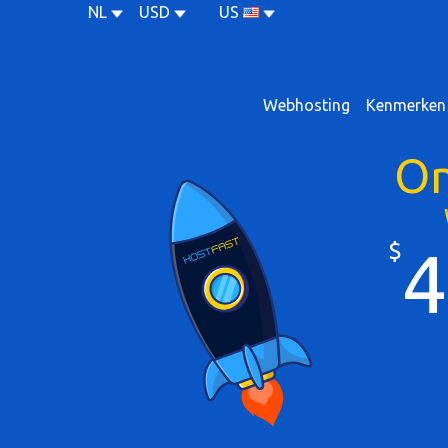
NL
USD
US
Webhosting
Kenmerken
On
$
4