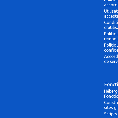
accord
Utilisa
accept
Condit
d'utili
Politiq
rembo
Politiq
confide
Accord
de serv
Foncti
Héberg
Fonctio
Constr
sites g
Scripts