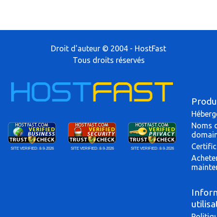
Droit d'auteur © 2004 - HostFast
Tous droits réservés
Produ
Héberg
Noms 
domai
Certifi
SITE VERIFIED:
8-9-2026
SITE VERIFIED:
8-9-2026
SITE VERIFIED:
8-9-2026
Achete
mainte
Infor
utilis
Politiq