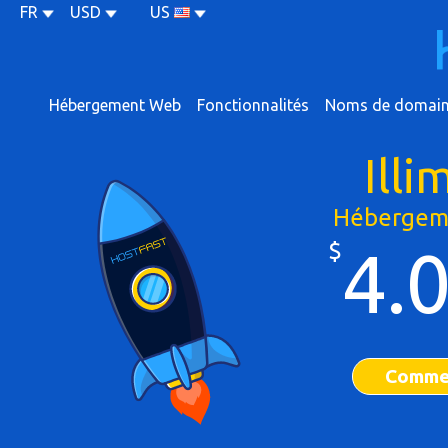
FR
USD
US
Hébergement Web
Fonctionnalités
Noms de domai
Illi
Hébergem
$
4.
Comme