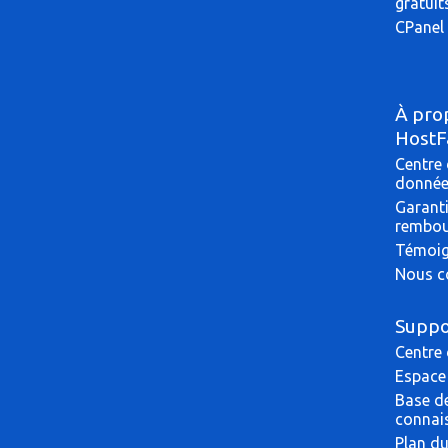
gratuit
CPanel 
À pro
HostF
Centre
donné
Garant
rembo
Témoi
Nous c
Suppo
Centre
Espace 
Base d
connai
Plan du