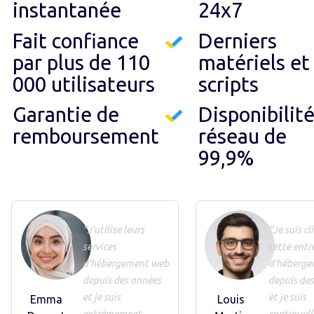
instantanée
24x7
Fait confiance
Derniers
par plus de 110
matériels et
000 utilisateurs
scripts
Garantie de
Disponibilit
remboursement
réseau de
99,9%
"J'utilise leurs
"Je suis cl
services
cette entr
d'hébergement web
d'héberge
depuis des années
depuis des
et je suis
et je suis
Emma
Louis
extrêmement
continuel