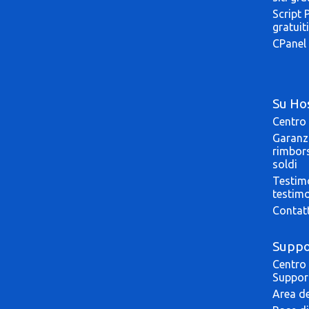
Script 
gratuiti
CPanel 
Su Ho
Centro 
Garanzi
rimbor
soldi
Testim
testim
Contat
Suppo
Centro 
Suppor
Area de