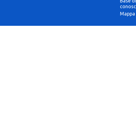
Base di
conosc
Mappa 