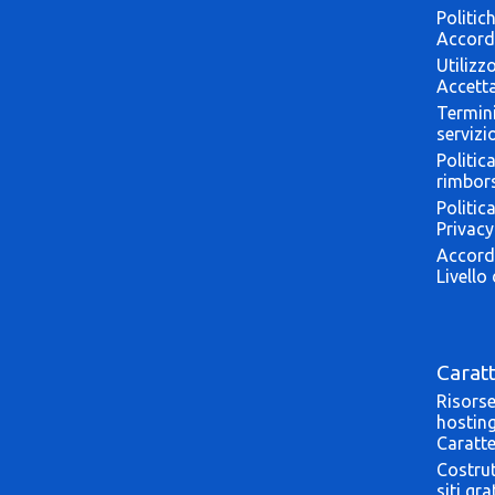
Politic
Accord
Utilizz
Accetta
Termini
servizi
Politica
rimbor
Politic
Privacy
Accord
Livello 
Caratt
Risorse
hostin
Caratte
Costrut
siti gra