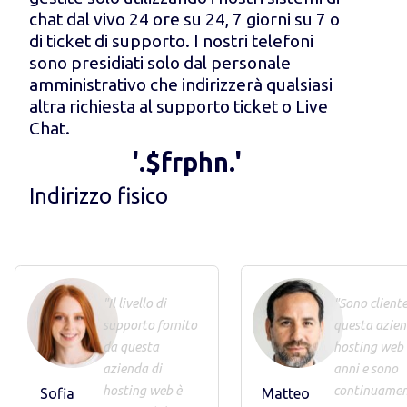
chat dal vivo 24 ore su 24, 7 giorni su 7 o
di ticket di supporto. I nostri telefoni
sono presidiati solo dal personale
amministrativo che indirizzerà qualsiasi
altra richiesta al supporto ticket o Live
Chat.
'.$frphn.'
Indirizzo fisico
"Il livello di
"Sono cliente
supporto fornito
questa azien
da questa
hosting web
azienda di
anni e sono
hosting web è
continuame
Sofia
Matteo