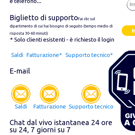
e telefono...
Biglietto di supporto
Fai clic sul
dipartimento di cui hai bisogno di seguito (tempo medio di
I
risposta 30-60 minuti)
* Solo clienti esistenti - è richiesto il login
Saldi
Fatturazione*
Supporto tecnico*
E-mail
Saldi
Fatturazione
Supporto tecnico
Chat dal vivo istantanea 24 ore
su 24, 7 giorni su 7