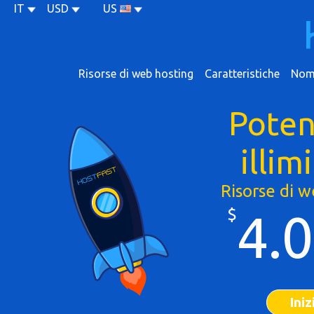
IT
USD
US
Risorse di web hosting
Caratteristiche
Nomi
Poten
illim
Risorse di 
$
4.
Iniz