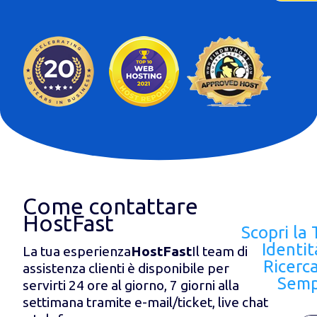
Come contattare
HostFast
Scopri la
Identit
La tua esperienza
HostFast
Il team di
Ricerc
assistenza clienti è disponibile per
Semp
servirti 24 ore al giorno, 7 giorni alla
settimana tramite e-mail/ticket, live chat