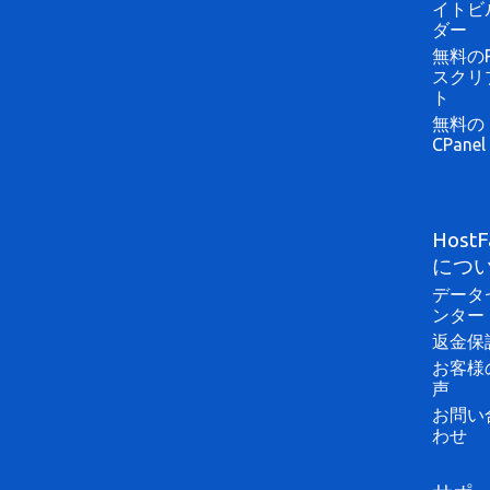
イトビ
ダー
無料のP
スクリ
ト
無料の
CPanel
HostF
につ
データ
ンター
返金保
お客様
声
お問い
わせ