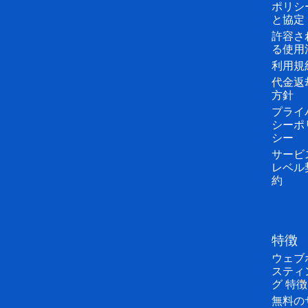
ポリシ
と協定
許容さ
る使用
利用規
代金返
方針
プライ
シーポ
シー
サービ
レベル
約
特徴
ウェブ
スティ
グ 特徴
無料の