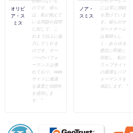
比類のないも
このサービス
のです。彼ら
には常に感銘
オリビ
ノア・
は、私が抱えて
を受けていま
ア・ス
スミス
いる問題や質問
す。彼らのサ
ミス
に対して、こ
ポートチーム
れまで以上に協
は素晴らし
力してくれる
く、あらゆる
のです。サー
懸念に即座に
バーのパフォ
対処し、私の
ーマンスは優
ウェブサイト
れており、Web
の最適なパフ
サイトに最適
ォーマンスを
な速度と信頼性
保証します。"
を提供しま
す。"