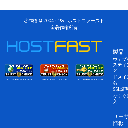
著作権 © 2004 - '.$yr.'ホストファースト
全著作権所有
製品
ウェブ
スティ
グ
ドメイ
SITE VERIFIED:
8-8-2026
SITE VERIFIED:
8-8-2026
SITE VERIFIED:
8-8-2026
名
SSL証
今すぐ
入
ユー
情報