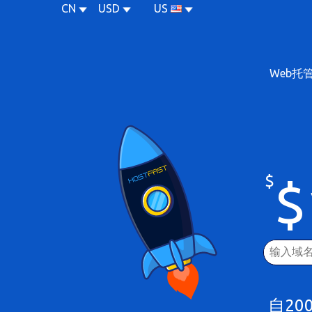
CN
USD
US
Web托
$
$
自20